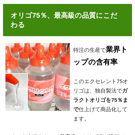
オリゴ75％、最高級の品質にこだ
わる
業界ト
特注の生産で
ップの含有率
このエクセレント75オ
リゴは、独自製法で
ガ
ラクトオリゴを75％ま
で
仕上げて商品化して
ます。